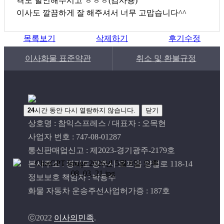
격도 할인해주시고 ㅎㅎㅎ(감사용)
이사도 깔끔하게 잘 해주셔서 너무 고맙습니다^^
목록보기
삭제하기
후기수정
이사화물 표준약관
취소 및 환불규정
24
시간 동안 다시 열람하지 않습니다.
닫기
상호명 : 참익스프레스 / 대표자 : 오목현
사업자 번호 : 747-08-01287
통신판매업신고 : 제2023-경기광주-2179호
본사주소 : 경기도 광주시 오포읍 양벌로 118-14
정보보호 책임자 : 박용수
화물 자동차 운송주선사업허가증 : 187호
ⓒ2022
이사의민족
.